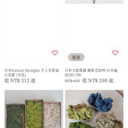
優惠
日本Nature Designs 手工木質愛
日本大地農園 銀葉尤加利-日本産
心花器 (木色)
02295-790
Regular
從
NT$ 212
起
Regular
Sale
從
NT$ 200
起
NT$ 433
price
price
price