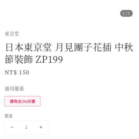
1
/5
東京堂
日本東京堂 月見團子花插 中秋
節裝飾 ZP199
Regular
NT$ 150
price
適用優惠
購物金2%回饋
數量