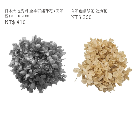
日本大地農園 金字塔繡球花 (天然
自然色繡球花 乾燥花
粉) 01510-100
Regular
NT$ 250
Regular
NT$ 410
price
price