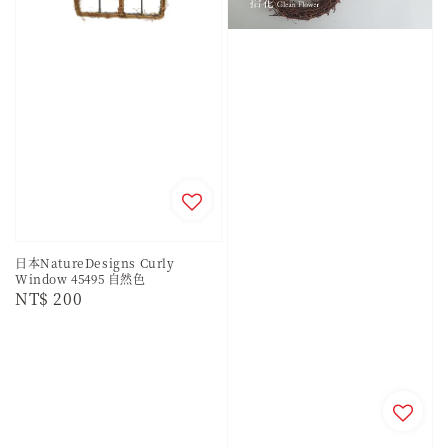
日本NatureDesigns Curly
Window 45495 自然色
Regular
NT$ 200
price