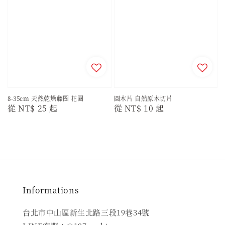
8-35cm 天然乾燥藤圈 花圈
圓木片 自然原木切片
Regular
從
NT$ 25
起
Regular
從
NT$ 10
起
price
price
Informations
台北市中山區新生北路三段19巷34號