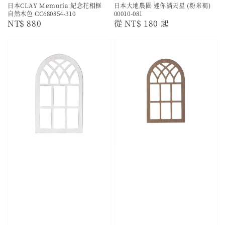
日本CLAY Memoria 紀念花相框
日本大地農園 迷你滿天星 (粉米褐)
自然木色 CC680854-310
00010-081
Regular
NT$ 880
Regular
從
NT$ 180
起
price
price