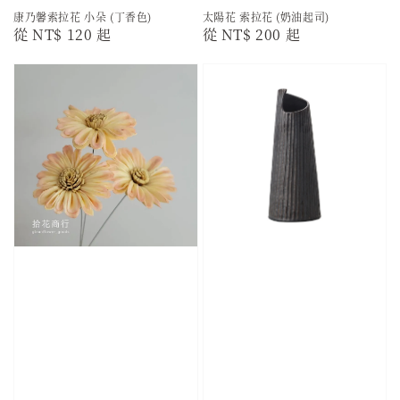
康乃馨索拉花 小朵 (丁香色)
太陽花 索拉花 (奶油起司)
Regular
從
NT$ 120
起
Regular
從
NT$ 200
起
price
price