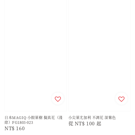
日本MAGIQ 小假葉樹 擬真花（淺
小尖葉尤加利 不凋花 深紫色
綠）FG1803-023
Regular
從
NT$ 100
起
Regular
NT$ 160
price