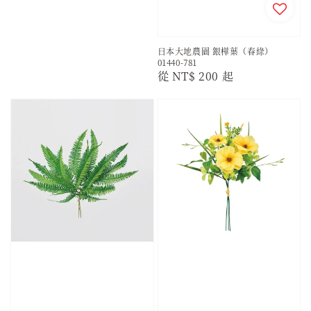
日本大地農園 銀樺葉（春綠）
01440-781
Regular
從
NT$ 200
起
price