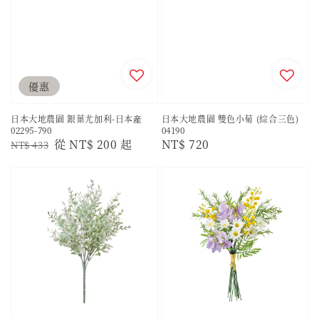
優惠
日本大地農園 銀葉尤加利-日本産
日本大地農園 雙色小菊 (綜合三色)
02295-790
04190
Regular
Sale
從
NT$ 200
起
Regular
NT$ 720
NT$ 433
price
price
price