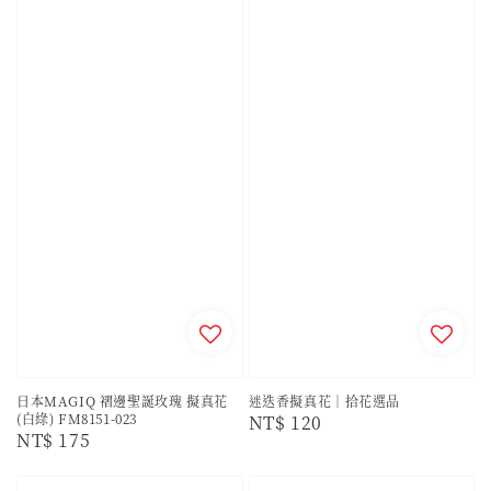
日本MAGIQ 褶邊聖誕玫瑰 擬真花
迷迭香擬真花｜拾花選品
(白綠) FM8151-023
Regular
NT$ 120
Regular
NT$ 175
price
price