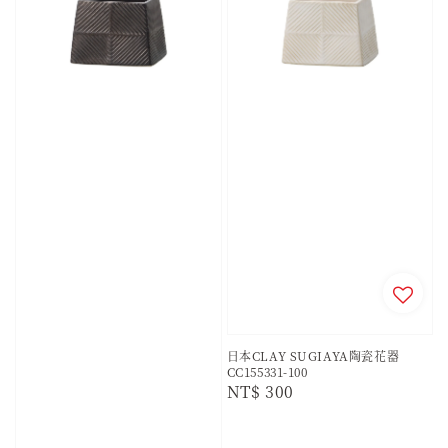
日本CLAY SUGIAYA陶瓷花器
CC155331-100
Regular
NT$ 300
price