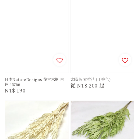
日本NatureDesigns 復古木框 白
太陽花 索拉花 (丁香色)
色 45766
Regular
從
NT$ 200
起
Regular
NT$ 190
price
price