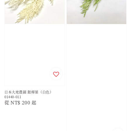
日本大地農園 銀樺葉（白色）
01440-011
Regular
從
NT$ 200
起
price