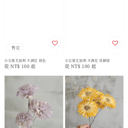
售完
小尖葉尤加利 不凋花 綠色
小尖葉尤加利 不凋花 苔蘚綠
Regular
從
NT$ 100
起
Regular
從
NT$ 100
起
price
price