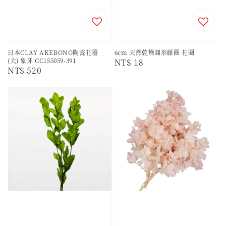
日本CLAY AKEBONO陶瓷花器
6cm 天然乾燥圓形藤圈 花圈
(大) 象牙 CC155059-391
Regular
NT$ 18
Regular
NT$ 520
price
price