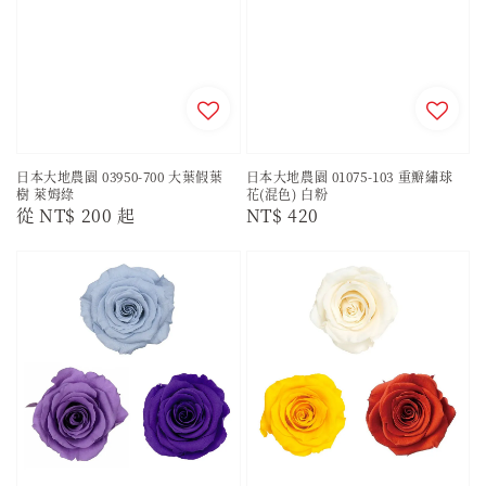
日本大地農園 03950-700 大葉假葉
日本大地農園 01075-103 重瓣繡球
樹 萊姆綠
花(混色) 白粉
Regular
從
NT$ 200
起
Regular
NT$ 420
price
price