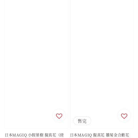
售完
日本MAGIQ 小假葉樹 擬真花（綠
日本MAGIQ 擬真花 雛菊金合歡花