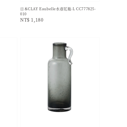
日本CLAY Eaubelle水壺花瓶-L CC777825-
010
Regular
NT$ 1,180
price