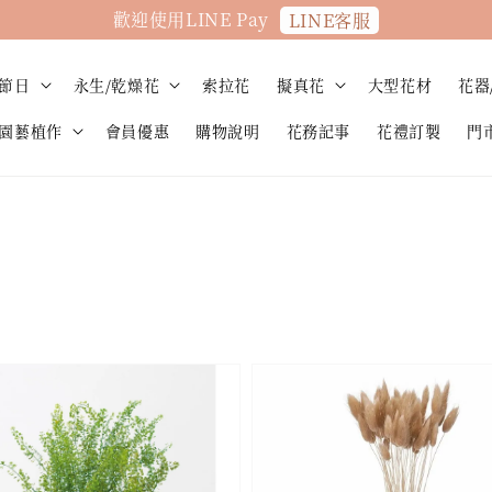
歡迎使用LINE Pay
LINE客服
節日
永生/乾燥花
索拉花
擬真花
大型花材
花器
園藝植作
會員優惠
購物說明
花務記事
花禮訂製
門