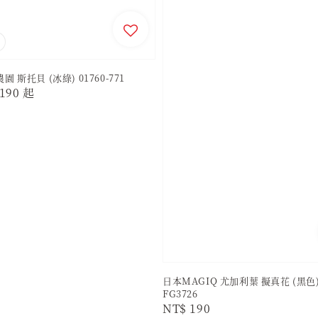
 斯托貝 (冰綠) 01760-771
r
190
起
日本MAGIQ 尤加利葉 擬真花 (黑色
FG3726
Regular
NT$ 190