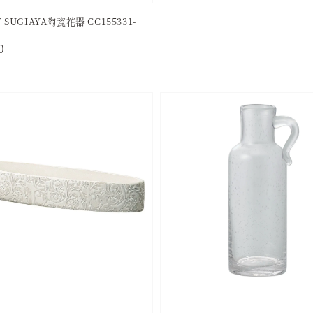
 SUGIAYA陶瓷花器 CC155331-
r
0