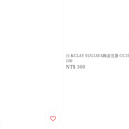
日本CLAY SUGIAYA陶瓷花器 CC15
100
Regular
NT$ 300
price