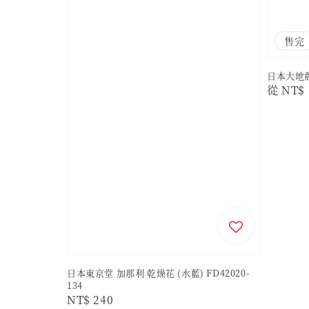
售完
日本大地農園
Regula
從
NT$ 
price
日本東京堂 加那利 乾燥花 (水藍) FD42020-
134
Regular
NT$ 240