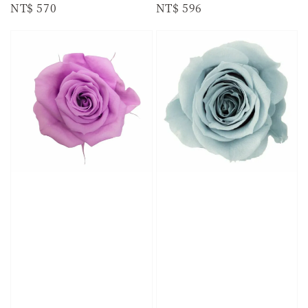
Regular
NT$ 570
Regular
NT$ 596
price
price