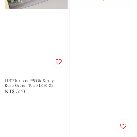
日本Florever 中玫瑰 Spray
Rose Green Tea FL070-25
Regular
NT$ 520
price