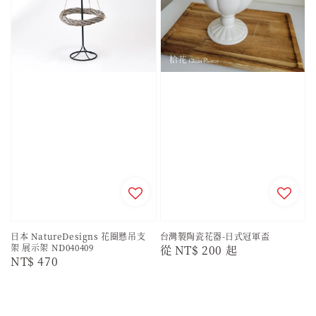
日本 NatureDesigns 花圈懸吊支
台灣製陶瓷花器-日式冠軍盃
架 展示架 ND040409
Regular
從
NT$ 200
起
Regular
NT$ 470
price
price