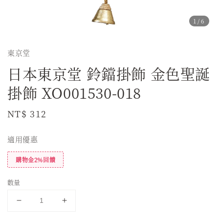
1
/6
東京堂
日本東京堂 鈴鐺掛飾 金色聖誕
掛飾 XO001530-018
Regular
NT$ 312
price
適用優惠
購物金2%回饋
數量