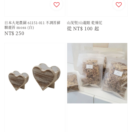
日本大地農園 61151-011 不凋苔蘚
山茂堅/山龍眼 乾燥花
馴鹿苔 moss (白)
Regular
從
NT$ 100
起
Regular
NT$ 250
price
price