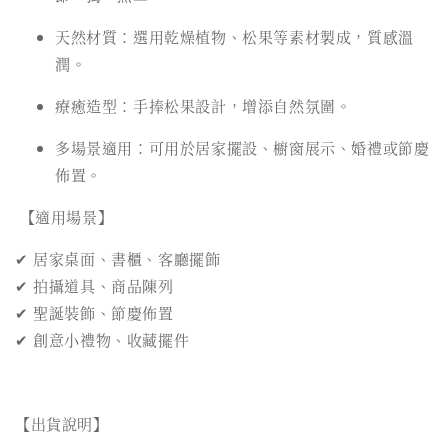
天然材質：選用乾燥植物、松果等素材製成，質感溫
潤。
療癒造型：手捧松果設計，增添自然氛圍。
多場景適用：可用於居家擺設、櫥窗展示、婚禮或節慶
佈置。
【適用場景】
✔ 居家桌面、書櫃、客廳擺飾
✔ 拍攝道具、商品陳列
✔ 聖誕裝飾、節慶佈置
✔ 創意小禮物、收藏擺件
【出貨說明】