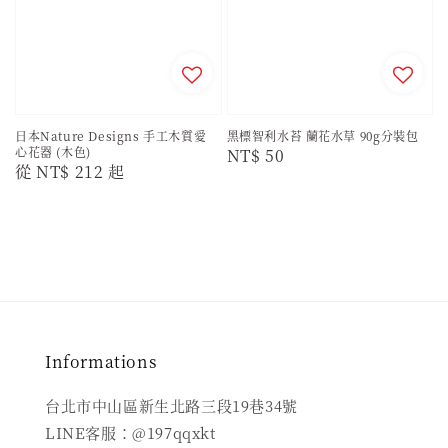
日本Nature Designs 手工木質愛
黑標智利水苔 蘭花水草 90g分裝包
心花器 (木色)
Regular
NT$ 50
Regular
從
NT$ 212
起
price
price
Informations
台北市中山區新生北路三段19巷34號
LINE客服：@197qqxkt