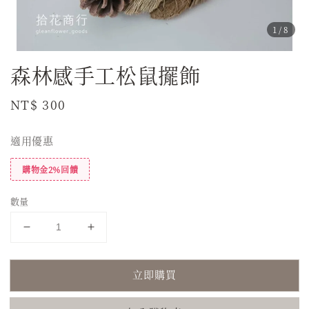
1
/8
森林感手工松鼠擺飾
Regular
NT$ 300
price
適用優惠
購物金2%回饋
數量
立即購買