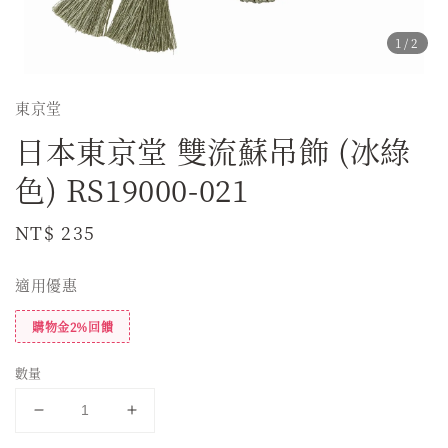
1
/2
東京堂
日本東京堂 雙流蘇吊飾 (冰綠
色) RS19000-021
Regular
NT$ 235
price
適用優惠
購物金2%回饋
數量