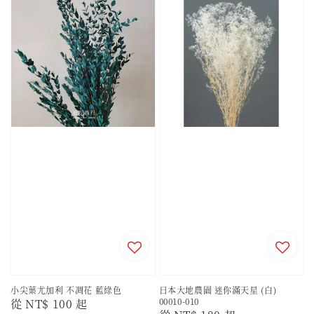
小尖葉尤加利 不凋花 藍綠色
日本大地農園 迷你滿天星 (白)
00010-010
Regular
從
NT$ 100
起