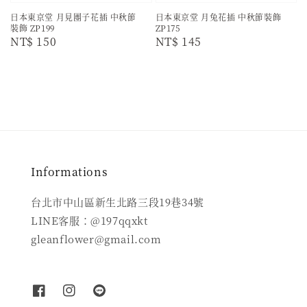
日本東京堂 月見團子花插 中秋節
日本東京堂 月兔花插 中秋節裝飾
裝飾 ZP199
ZP175
Regular
NT$ 150
Regular
NT$ 145
price
price
Informations
台北市中山區新生北路三段19巷34號
LINE客服：@197qqxkt
gleanflower@gmail.com