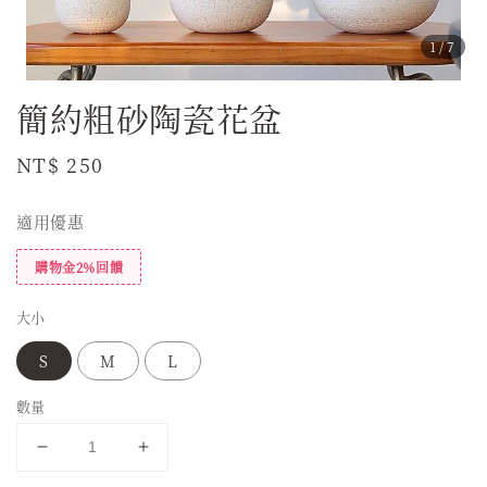
1
/7
簡約粗砂陶瓷花盆
Regular
NT$ 250
price
適用優惠
購物金2%回饋
大小
S
M
L
數量