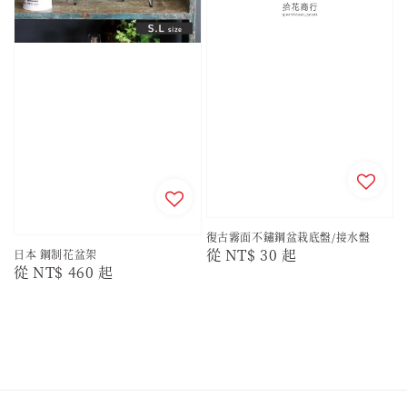
復古霧面不鏽鋼盆栽底盤/接水盤
Regular
從
NT$ 30
起
日本 鋼制花盆架
Regular
從
NT$ 460
起
price
price