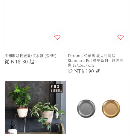
不鏽鋼盆栽底盤/接水盤 (金/銀)
Deroma 帝羅馬 義大利陶盆｜
Standard Pot 標準系列 - 經典白
Regular
從
NT$ 30
起
陶 13/15/17 cm
price
Regular
從
NT$ 190
起
price