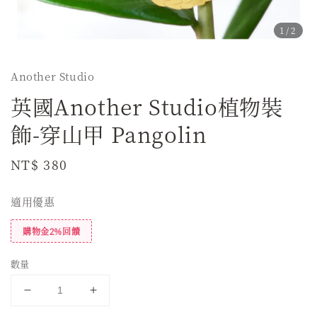
1
/2
Another Studio
英國Another Studio植物裝
飾-穿山甲 Pangolin
Regular
NT$ 380
price
適用優惠
購物金2%回饋
數量