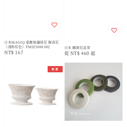
日本MAGIQ 愛麗絲繡球花 擬真花
（淺粉紅色）FM025048-002
日本 鋼制花盆架
Regular
NT$ 167
Regular
從
NT$ 460
起
price
price
熱 賣