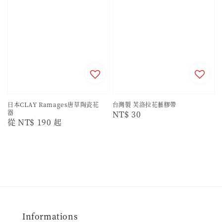
日本CLAY Ramages唐草陶瓷花
台灣製 芙洛拉花藝膠帶
器
Regular
NT$ 30
Regular
從
NT$ 190
起
price
price
Informations