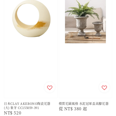
日本CLAY AKEBONO陶瓷花器
樸質花園風格 水泥冠軍盃高腳花器
(大) 象牙 CC155059-391
Regular
從
NT$ 380
起
Regular
NT$ 520
price