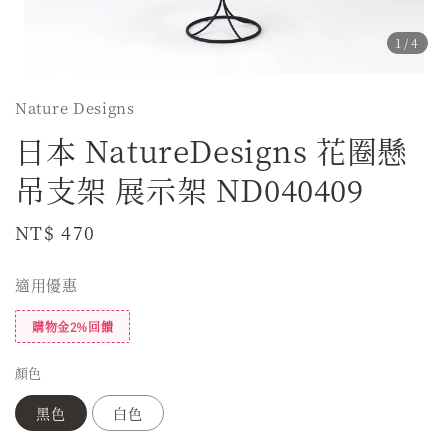
1
/4
Nature Designs
日本 NatureDesigns 花圈懸
吊支架 展示架 ND040409
Regular
NT$ 470
price
適用優惠
購物金2%回饋
顏色
黑色
白色