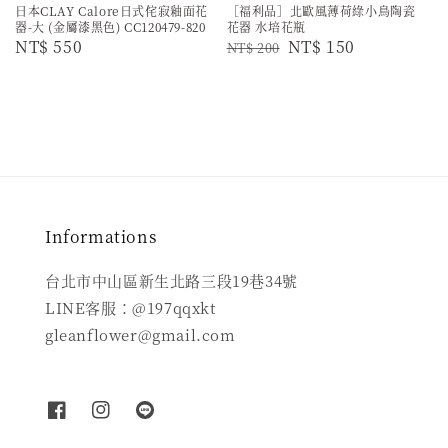
日本CLAY Calore日式侘寂釉面花
［福利品］北歐風薄荷綠小鳥陶瓷
器-大 (金屬漆黑色) CC120479-820
花器 水培花瓶
Regular
NT$ 550
Regular
Sale
NT$ 150
NT$ 200
price
price
price
Informations
台北市中山區新生北路三段19巷34號
LINE客服：@197qqxkt
gleanflower@gmail.com