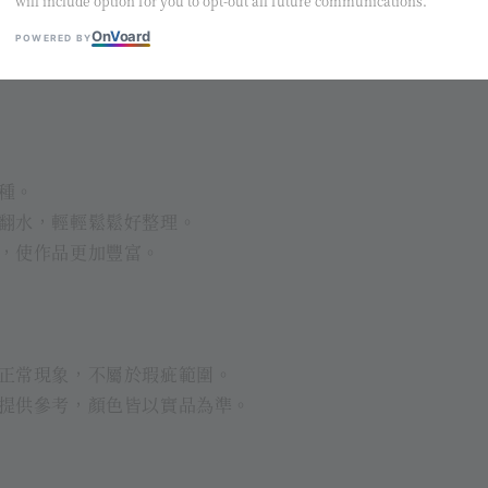
will include option for you to opt-out all future communications.
On
V
oard
POWERED BY
種。
翻水，輕輕鬆鬆好整理。
，使作品更加豐富。
正常現象，不屬於瑕疵範圍。
提供參考，顏色皆以實品為準。