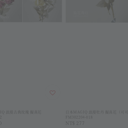
IQ 浪漫古典玫瑰 擬真花
日本MAGIQ 浪漫牡丹 擬真花（可
2
FM302204-018
r
0
Regular
NT$ 277