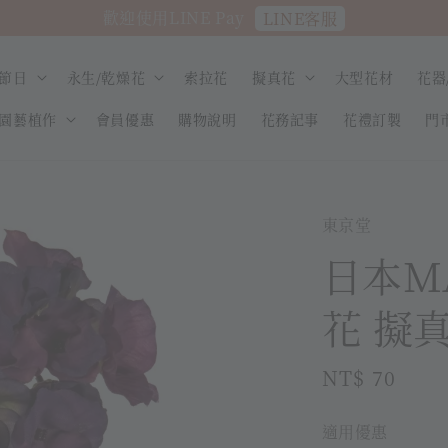
歡迎使用LINE Pay
LINE客服
節日
永生/乾燥花
索拉花
擬真花
大型花材
花器
園藝植作
會員優惠
購物說明
花務記事
花禮訂製
門
東京堂
日本M
花 擬真
Regular
NT$ 70
熱銷
price
適用優惠