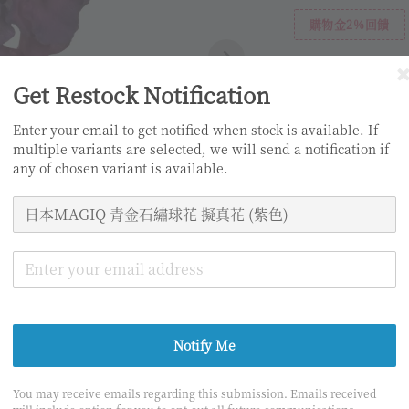
購物金2%回饋
Get Restock Notification
Enter your email to get notified when stock is available. If
multiple variants are selected, we will send a notification if
any of chosen variant is available.
分享
1
/4
Notify Me
You may receive emails regarding this submission. Emails received