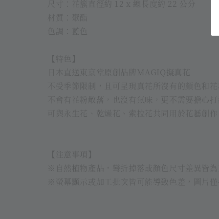
尺寸：花簇直徑約 12 x 總長度約 22 公分
材質：聚酯
色調：藍色
【特色】
日本直送東京堂原創品牌MAGIQ擬真花
不受季節限制，且可呈現真花所沒有的顏色和花
不會有花粉散落，也沒有氣味，更不需要擔心打
可與永生花、乾燥花、索拉花共同用於花藝創作
【注意事項】
※自然植物產品，彎折掉落或顏色尺寸差異皆為
※螢幕顯示或加工批次皆可能導致色差，圖片僅