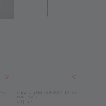
可色）
日本MAGIQ 漸層小玫瑰 擬真花 (粉紅美人)
FM000160-048
Regular
NT$ 165