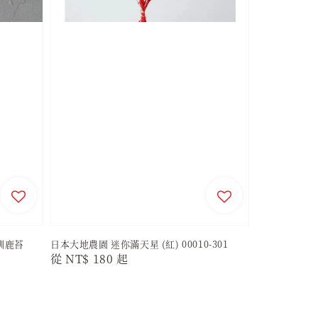
 馴鹿苔
日本大地農園 迷你滿天星 (紅) 00010-301
Regular
從
NT$ 180
起
price