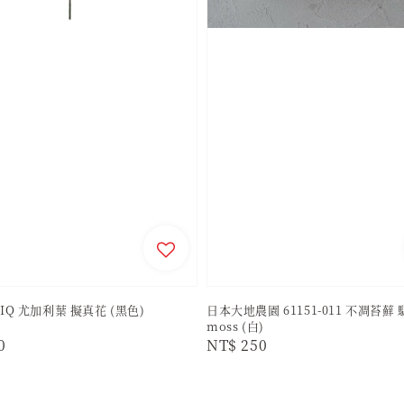
IQ 尤加利葉 擬真花 (黑色)
日本大地農園 61151-011 不凋苔蘚
moss (白)
r
0
Regular
NT$ 250
price