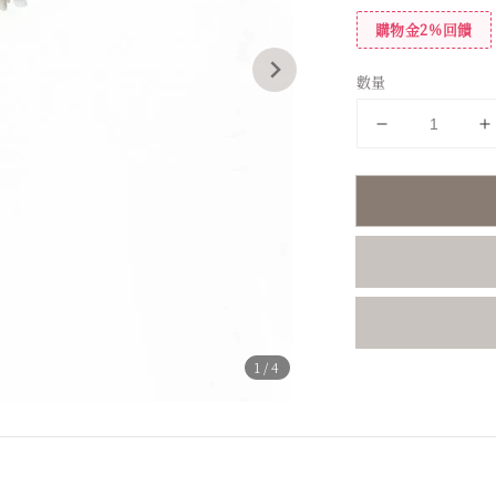
購物金2%回饋
數量
1
/4
分享