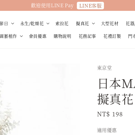
歡迎使用LINE Pay
LINE客服
節日
永生/乾燥花
索拉花
擬真花
大型花材
花器
園藝植作
會員優惠
購物說明
花務記事
花禮訂製
門
東京堂
日本M
擬真花 
Regular
NT$ 198
price
適用優惠