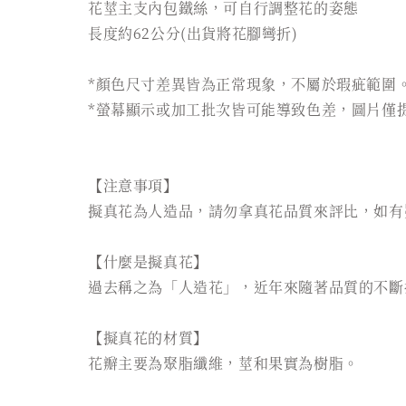
花莖主支內包鐵絲，可自行調整花的姿態
長度約62公分(出貨將花腳彎折)
*顏色尺寸差異皆為正常現象，不屬於瑕疵範圍
*螢幕顯示或加工批次皆可能導致色差，圖片僅
【注意事項】
擬真花為人造品，請勿拿真花品質來評比，如有
【什麼是擬真花】
過去稱之為「人造花」，近年來隨著品質的不斷
【擬真花的材質】
花瓣主要為聚脂纖維，莖和果實為樹脂。