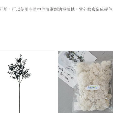
汙垢，可以使用少量中性清潔劑沾濕擦拭。紫外線會造成變色