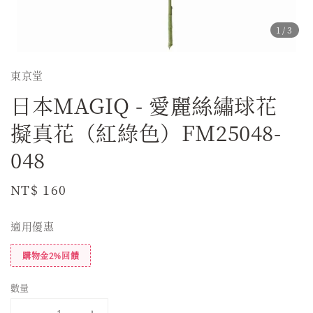
1
/3
東京堂
日本MAGIQ - 愛麗絲繡球花
擬真花（紅綠色）FM25048-
048
Regular
NT$ 160
price
適用優惠
購物金2%回饋
數量