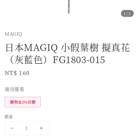
1
/2
MAGIQ
日本MAGIQ 小假葉樹 擬真花
（灰藍色）FG1803-015
Regular
NT$ 160
price
適用優惠
購物金2%回饋
數量