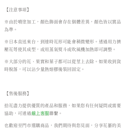
【注意事項】
※由於噴塗加工，顏色飾面會存在個體差異，顏色皆以實品
為準。
※日本直送來台，到達時花形可能會稍微變形。透過用力擠
壓花萼使其成型，或用蒸氣熨斗或吹風機加熱即可調整。
※大部分的花、果實和葉子都可以從莖上去除。如果收到貨
時脫落，可以沾少量熱熔膠後裝回固定。
【售後服務】
拾花盡力提供優質的產品和服務，如果您有任何疑問或需要
協助，可透過
線上客服
聯繫。
也歡迎至門市選購商品，我們期待與您見面，分享花藝的美