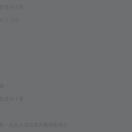
接受再下單。
.5 公分
。
置。
接受再下單。
點，此為正常品質非屬瑕疵商品