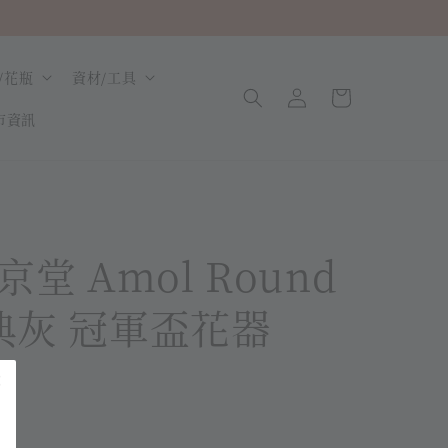
/花瓶
資材/工具
市資訊
堂 Amol Round
古典灰 冠軍盃花器
銷補貨中