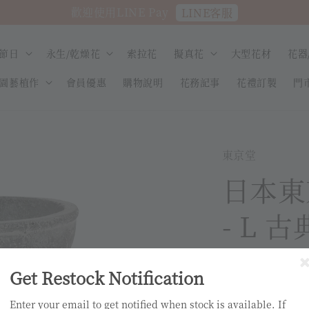
歡迎使用LINE Pay
LINE客服
節日
永生/乾燥花
索拉花
擬真花
大型花材
花器
園藝植作
會員優惠
購物說明
花務記事
花禮訂製
門
東京堂
日本東京
- L 
CX345
Get Restock Notification
Regular
NT$ 240
熱
Enter your email to get notified when stock is available. If