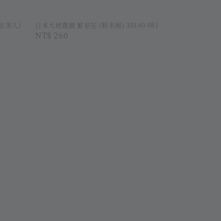
紅美人)
日本大地農園 繁星花 (粉米褐) 30140-081
Regular
NT$ 260
price