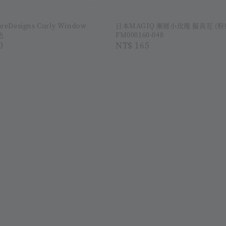
reDesigns Curly Window
日本MAGIQ 漸層小玫瑰 擬真花 (粉
色
FM000160-048
r
0
Regular
NT$ 165
price