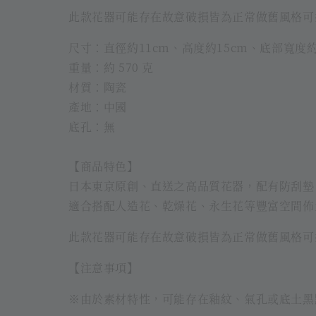
此款花器可能存在故意破損皆為正常做舊風格可
尺寸：直徑約11cm、高度約15cm、底部寬度約6
重量：約 570 克
材質：陶瓷
產地：中國
底孔：無
【商品特色】
日本東京原創、直送之高品質花器，配有防刮墊
適合搭配人造花、乾燥花、永生花等豐富空間佈
此款花器可能存在故意破損皆為正常做舊風格可
【注意事項】
※由於素材特性，可能存在釉紋、氣孔或底土黑