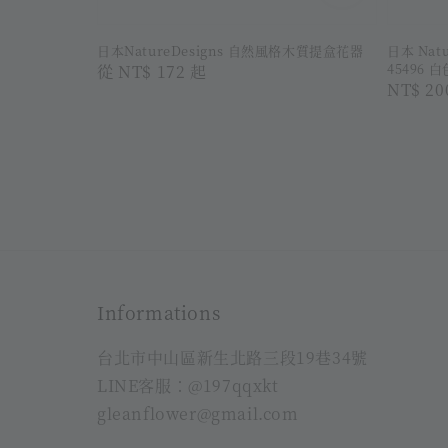
日本NatureDesigns 自然風格木質提盒花器
日本 Natu
45496 白
Regular
從
NT$ 172
起
Regula
NT$ 20
price
price
Informations
台北市中山區新生北路三段19巷34號
LINE客服：@197qqxkt
gleanflower@gmail.com