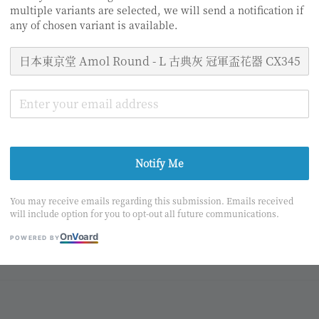
price
multiple variants are selected, we will send a notification if
適用優惠
any of chosen variant is available.
購物金2%回饋
Notify Me
分享
You may receive emails regarding this submission. Emails received
will include option for you to opt-out all future communications.
1
/4
On
V
oard
POWERED BY