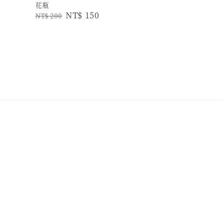
花瓶
Regular
Sale
NT$ 150
NT$ 200
price
price