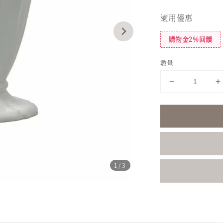
price
適用優惠
購物金2%回饋
數量
1
/3
分享