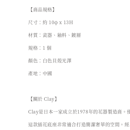
【商品規格】
尺寸：約 10φ x 13H
材質：瓷器、釉料、鍍層
規格：1 個
顏色：白色貝殼光澤
產地：中國
【關於 Clay】
Clay是日本一家成立於1978年的花器製造
這款插花底座非常適合打造簡潔奢華的空間。經