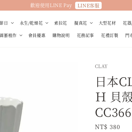
歡迎使用LINE Pay
LINE客服
節日
永生/乾燥花
索拉花
擬真花
大型花材
花器
園藝植作
會員優惠
購物說明
花務記事
花禮訂製
門
CLAY
日本CLA
Ｈ 貝
CC366
Regular
NT$ 380