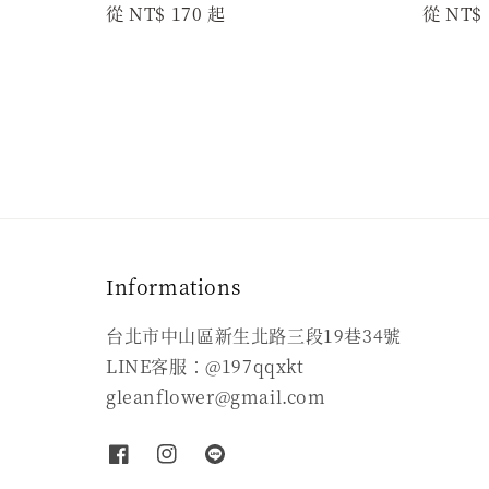
Regular
從
NT$ 170
起
Regula
從
NT$ 
price
price
Informations
台北市中山區新生北路三段19巷34號
LINE客服：@197qqxkt
gleanflower@gmail.com