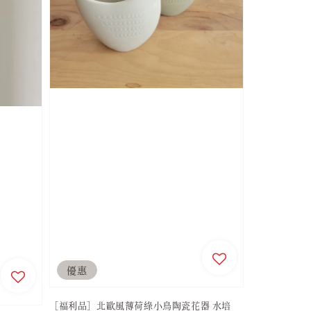
優惠
［福利品］北歐風薄荷綠小鳥陶瓷花器 水培