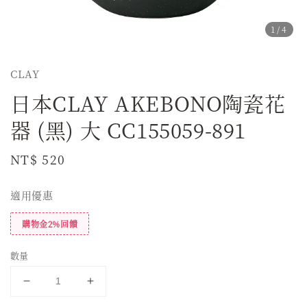
1
/4
CLAY
日本CLAY AKEBONO陶瓷花
器 (黑) 大 CC155059-891
Regular
NT$ 520
price
適用優惠
購物金2%回饋
數量