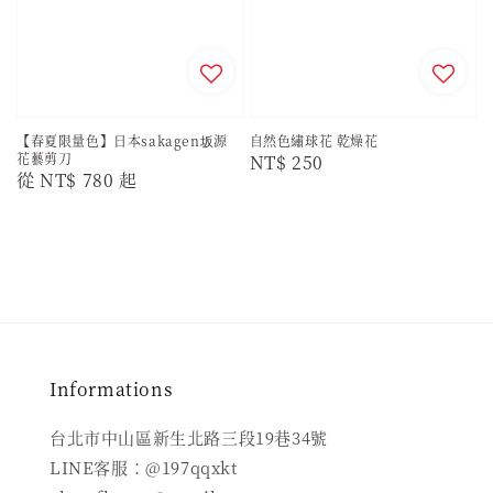
【春夏限量色】日本sakagen坂源
自然色繡球花 乾燥花
花藝剪刀
Regular
NT$ 250
Regular
從
NT$ 780
起
price
price
Informations
台北市中山區新生北路三段19巷34號
LINE客服：@197qqxkt