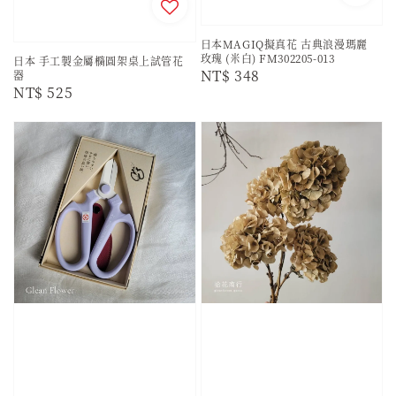
日本MAGIQ擬真花 古典浪漫瑪麗
玫瑰 (米白) FM302205-013
日本 手工製金屬橢圓架桌上試管花
Regular
NT$ 348
器
Regular
NT$ 525
price
price