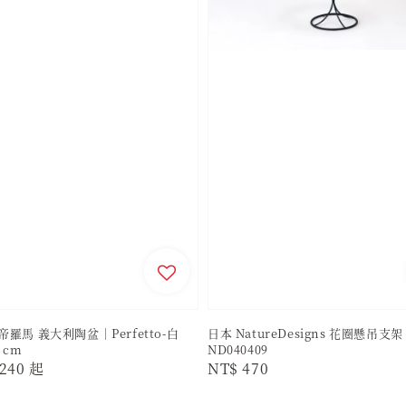
 帝羅馬 義大利陶盆｜Perfetto-白
日本 NatureDesigns 花圈懸吊支
5 cm
ND040409
r
240
起
Regular
NT$ 470
price