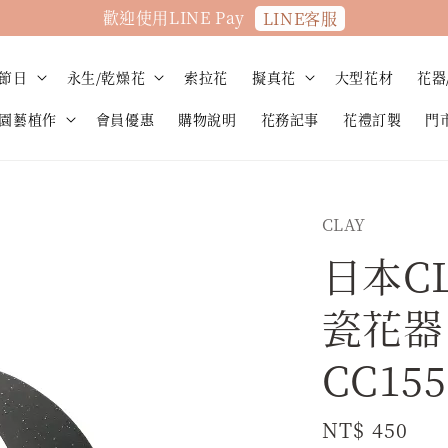
歡迎使用LINE Pay
LINE客服
節日
永生/乾燥花
索拉花
擬真花
大型花材
花器
園藝植作
會員優惠
購物說明
花務記事
花禮訂製
門
CLAY
日本CL
瓷花器 
CC155
Regular
NT$ 450