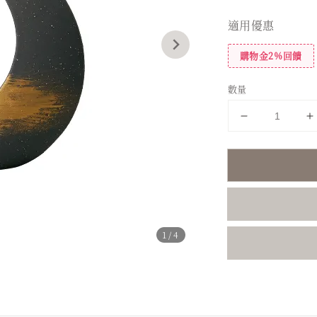
price
適用優惠
購物金2%回饋
數量
1
/4
分享