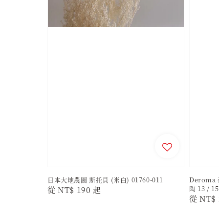
日本大地農園 斯托貝 (米白) 01760-011
Deroma
陶 13 / 1
Regular
從
NT$ 190
起
Regula
從
NT$ 
price
price