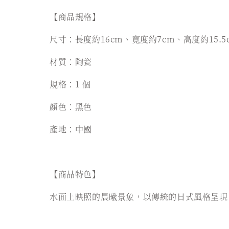
【商品規格】
尺寸：長度約16cm、寬度約7cm、高度約15.5
材質：陶瓷
規格：1 個
顏色：黑色
產地：中國
【商品特色】
水面上映照的晨曦景象，以傳統的日式風格呈現