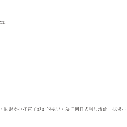
cm
。圓形邊框拓寬了設計的視野，為任何日式場景增添一抹優雅