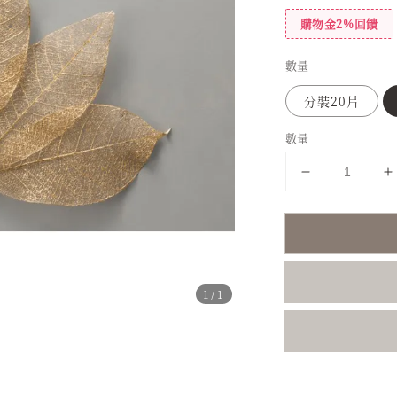
購物金2%回饋
數量
分裝20片
數量
1
/1
分享