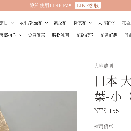
歡迎使用LINE Pay
LINE客服
節日
永生/乾燥花
索拉花
擬真花
大型花材
花器
園藝植作
會員優惠
購物說明
花務記事
花禮訂製
門
大地農園
日本 
葉-小（
Regular
NT$ 155
price
適用優惠