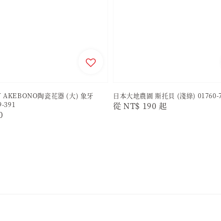
 AKEBONO陶瓷花器 (大) 象牙
日本大地農園 斯托貝 (淺綠) 01760-7
9-391
Regular
從
NT$ 190
起
r
0
price