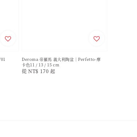
01
Deroma 帝羅馬 義大利陶盆｜Perfetto-摩
卡色11 / 13 / 15 cm
Regular
從
NT$ 170
起
price