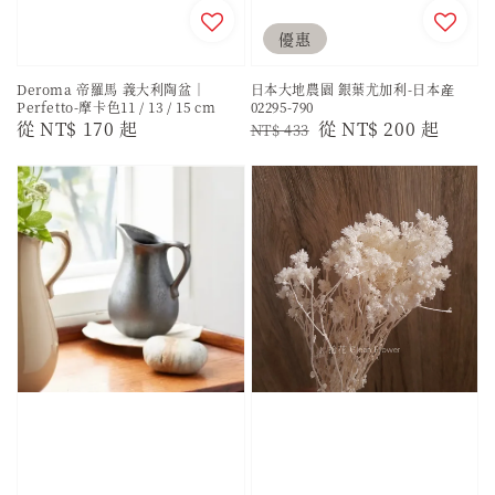
優惠
Deroma 帝羅馬 義大利陶盆｜
日本大地農園 銀葉尤加利-日本産
Perfetto-摩卡色11 / 13 / 15 cm
02295-790
Regular
從
NT$ 170
起
Regular
Sale
從
NT$ 200
起
NT$ 433
price
price
price