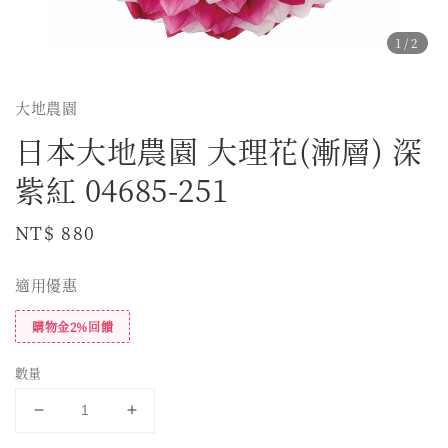
1
/2
大地農園
日本大地農園 大理花(漸層) 深
紫紅 04685-251
Regular
NT$ 880
price
適用優惠
購物金2%回饋
數量