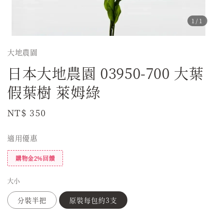
1
/1
大地農園
日本大地農園 03950-700 大葉
假葉樹 萊姆綠
Regular
NT$ 350
price
適用優惠
購物金2%回饋
大小
分裝半把
原裝每包約3支