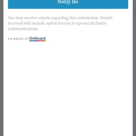
Notify Me
1
/5
You may receive emails regarding this submission. Emails
received will include option for you to opt-out all future
communications.
MAGIQ
On
V
oard
POWERED BY
日本MAGIQ 擬真花 迷你楓葉
枝 FG9222-003
Regular
NT$ 160
熱銷補貨中
price
適用優惠
購物金2%回饋
售完
Add to wishlist