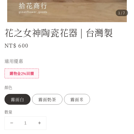
1
/7
花之女神陶瓷花器 | 台灣製
Regular
NT$ 600
price
適用優惠
購物金2%回饋
顏色
霧面白
霧面奶茶
霧面米
數量