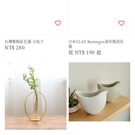
台灣製陶瓷花器-小兔子
日本CLAY Ramages唐草陶瓷花
器
Regular
NT$ 280
Regular
從
NT$ 190
起
price
price