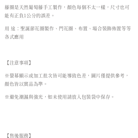
藤圈是天然葡萄藤手工製作，顏色每個不太一樣，尺寸也可
能有正負1公分的誤差。
用 途：聖誕節花圈製作、門花圈、布置、場合裝飾佈置等等
各式應用
【注意事項】
※螢幕顯示或加工批次皆可能導致色差，圖片僅提供參考，
顏色皆以實品為準。
※避免潮濕與強光，如未使用請放入包裝袋中保存。
【售後服務】