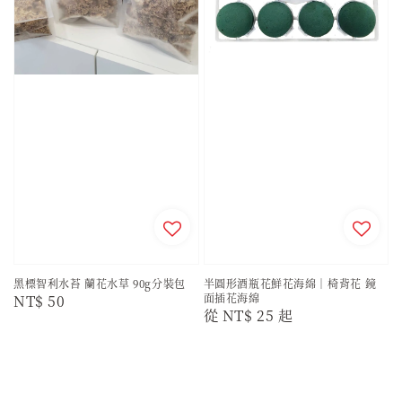
黑標智利水苔 蘭花水草 90g分裝包
半圓形酒瓶花鮮花海綿｜椅背花 鏡
面插花海綿
Regular
NT$ 50
Regular
從
NT$ 25
起
price
price