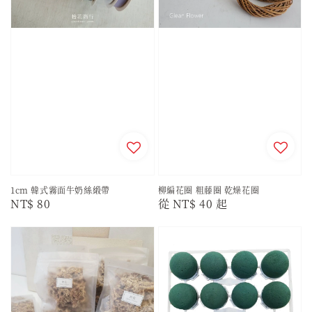
1cm 韓式霧面牛奶絲緞帶
柳編花圈 粗藤圈 乾燥花圈
Regular
NT$ 80
Regular
從
NT$ 40
起
price
price