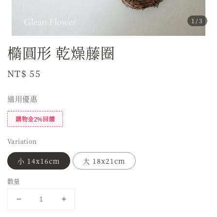
1
/3
橢圓形 乾燥藤圈
Regular
NT$ 55
price
適用優惠
購物金2%回饋
Variation
小 14x16cm
大 18x21cm
數量