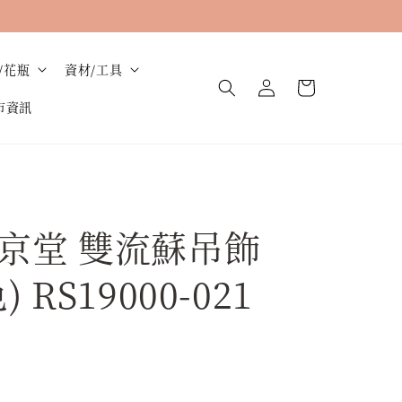
/花瓶
資材/工具
市資訊
京堂 雙流蘇吊飾
 RS19000-021