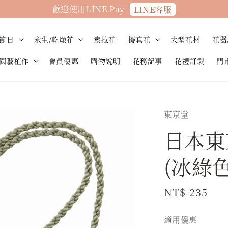
歡迎使用LINE Pay
LINE客服
節日
永生/乾燥花
索拉花
擬真花
大型花材
花器
園藝植作
會員優惠
購物說明
花務記事
花禮訂製
門
東京堂
日本東
(冰綠色)
Regular
NT$ 235
price
適用優惠