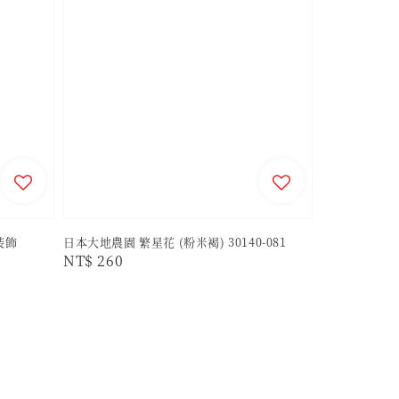
裝飾
日本大地農園 繁星花 (粉米褐) 30140-081
Regular
NT$ 260
price