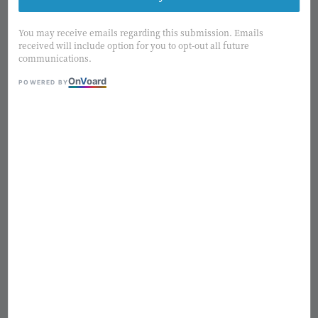
1
/4
You may receive emails regarding this submission. Emails
received will include option for you to opt-out all future
communications.
大地農園 中玫瑰 (混色) 03480-
On
V
oard
POWERED BY
133/171/081
Regular
NT$ 650
熱銷補貨中
price
適用優惠
購物金2%回饋
售完
Add to wishlist