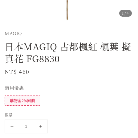
1
/4
MAGIQ
日本MAGIQ 古都楓紅 楓葉 擬
真花 FG8830
Regular
NT$ 460
price
適用優惠
購物金2%回饋
數量