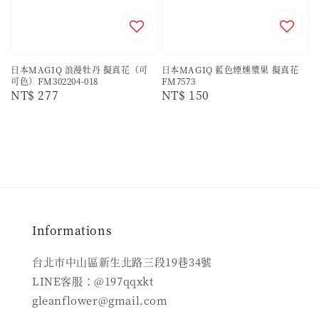
日本MAGIQ 浪漫牡丹 擬真花（可
日本MAGIQ 藍色煙燻漿果 擬真花
可色）FM302204-018
FM7573
Regular
NT$ 277
Regular
NT$ 150
price
price
Informations
台北市中山區新生北路三段19巷34號
LINE客服：@197qqxkt
gleanflower@gmail.com