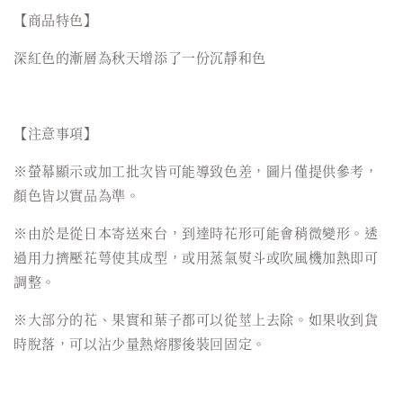
【商品特色】
深紅色的漸層為秋天增添了一份沉靜和色
【注意事項】
※螢幕顯示或加工批次皆可能導致色差，圖片僅提供參考，
顏色皆以實品為準。
※由於是從日本寄送來台，到達時花形可能會稍微變形。透
過用力擠壓花萼使其成型，或用蒸氣熨斗或吹風機加熱即可
調整。
※大部分的花、果實和葉子都可以從莖上去除。如果收到貨
時脫落，可以沾少量熱熔膠後裝回固定。