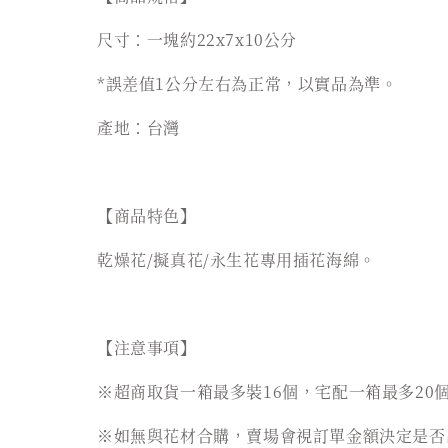
尺寸：一塊約22x7x10公分
*誤差值1公分左右為正常，以實品為準。
產地：台灣
【商品特色】
乾燥花/擬真花/永生花專用插花海綿。
【注意事項】
※超商取貨一箱最多裝16個，宅配一箱最多20
※如無與花材合購，賣場會視訂單金額決定是否