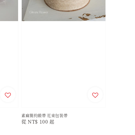
素麻簡約緞帶 花束包裝帶
Regular
從
NT$ 100
起
price