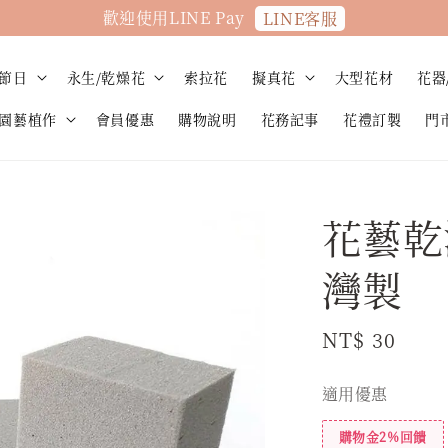
歡迎使用LINE Pay
LINE客服
節日
永生/乾燥花
索拉花
擬真花
大型花材
花器
園藝植作
會員優惠
購物說明
花務記事
花禮訂製
門
花藝乾
灣製
Regular
NT$ 30
price
適用優惠
購物金2%回饋