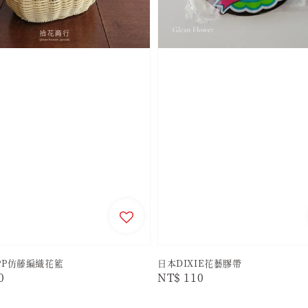
PP仿藤編織花籃
日本DIXIE花藝膠帶
r
0
Regular
NT$ 110
price