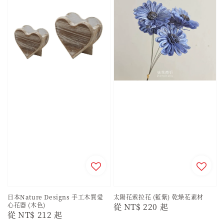
日本Nature Designs 手工木質愛
太陽花索拉花 (藍紫) 乾燥花素材
心花器 (木色)
Regular
從
NT$ 220
起
Regular
從
NT$ 212
起
price