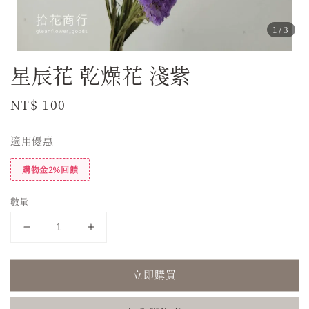
1
/3
星辰花 乾燥花 淺紫
Regular
NT$ 100
price
適用優惠
購物金2%回饋
數量
立即購買