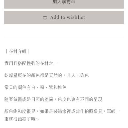
加入購物車
Add to wishlist
｜花材介紹｜
實用且搭配性強的花材之一
乾燥星辰花的顏色都是天然的，非人工染色
常見的顏色有白、粉、紫和桃色
隨著氣溫或是日照的差異，色度也會有不同的呈現
顏色飽和度很足，如果是裝飾家裡或當作拍照道具，單綁一
束就很漂亮了哦～