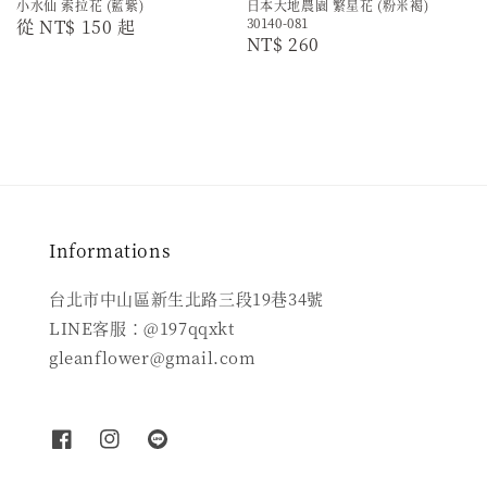
小水仙 索拉花 (藍紫)
日本大地農園 繁星花 (粉米褐)
30140-081
Regular
從
NT$ 150
起
Regular
NT$ 260
price
price
Informations
台北市中山區新生北路三段19巷34號
LINE客服：@197qqxkt
gleanflower@gmail.com