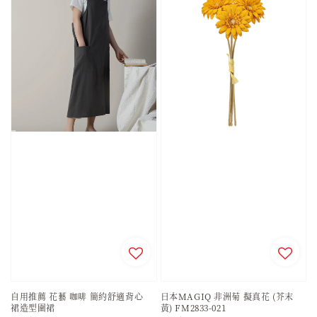
自用推薦 花藝 咖啡 簡約舒適背心
日本MAGIQ 非洲菊 擬真花 (芥末
裙造型圍裙
黃) FM2833-021