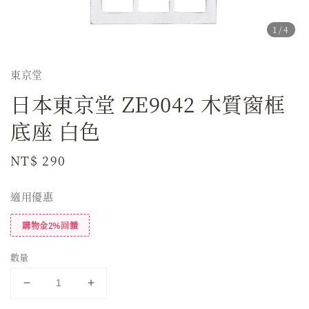
1
/4
東京堂
日本東京堂 ZE9042 木質窗框
底座 白色
Regular
NT$ 290
price
適用優惠
購物金2%回饋
數量