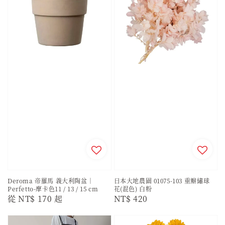
Deroma 帝羅馬 義大利陶盆｜
日本大地農園 01075-103 重瓣繡球
Perfetto-摩卡色11 / 13 / 15 cm
花(混色) 白粉
Regular
從
NT$ 170
起
Regular
NT$ 420
price
price