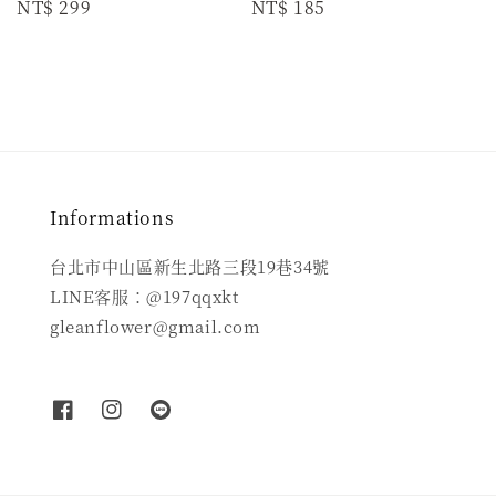
Regular
NT$ 299
Regular
NT$ 185
price
price
Informations
台北市中山區新生北路三段19巷34號
LINE客服：@197qqxkt
gleanflower@gmail.com