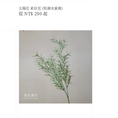
太陽花 索拉花 (特調水蜜桃)
Regular
從
NT$ 200
起
price