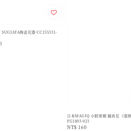
 SUGIAYA陶瓷花器 CC155331-
r
0
日本MAGIQ 小假葉樹 擬真花（淺
FG1803-023
Regular
NT$ 160