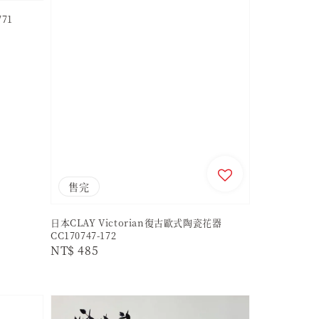
71
售完
日本CLAY Victorian復古歐式陶瓷花器
CC170747-172
Regular
NT$ 485
price