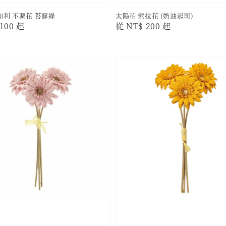
利 不凋花 苔蘚綠
太陽花 索拉花 (奶油起司)
r
100
起
Regular
從
NT$ 200
起
price