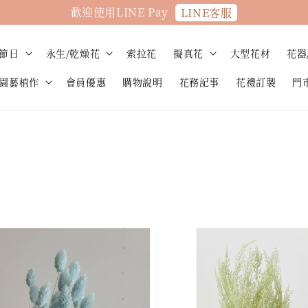
歡迎使用LINE Pay
LINE客服
節日
永生/乾燥花
索拉花
擬真花
大型花材
花器
園藝植作
會員優惠
購物說明
花務記事
花禮訂製
門