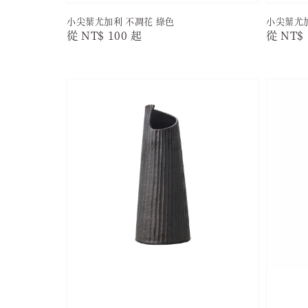
小尖葉尤加利 不凋花 綠色
小尖葉尤加
Regular
從
NT$ 100
起
Regula
從
NT$ 
price
price