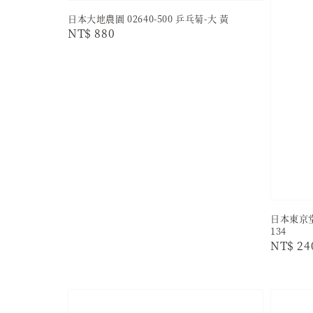
日本大地農園 02640-500 乒乓菊-大 黃
Regular
NT$ 880
price
日本東京堂 
134
Regula
NT$ 24
price