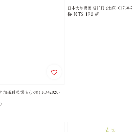
日本大地農園 斯托貝 (冰綠) 01760-7
Regular
從
NT$ 190
起
price
加那利 乾燥花 (水藍) FD42020-
r
0