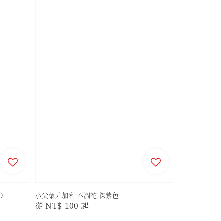
綠）
小尖葉尤加利 不凋花 深紫色
Regular
從
NT$ 100
起
price