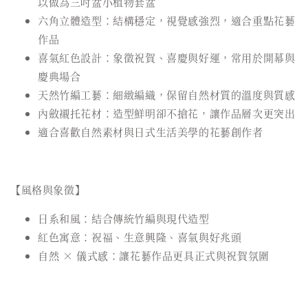
以做為三吋盆小植物套盆
六角立體造型：結構穩定，視覺感強烈，適合重點花藝
作品
喜氣紅色設計：象徵祝賀、喜慶與好運，常用於開幕與
慶典場合
天然竹編工藝：細緻編織，保留自然材質的溫度與質感
內斂襯托花材：造型鮮明卻不搶花，讓作品層次更突出
適合喜歡自然素材與日式生活美學的花藝創作者
【風格與象徵】
日系和風：結合傳統竹編與現代造型
紅色寓意：祝福、生意興隆、喜氣與好兆頭
自然 × 儀式感：讓花藝作品更具正式與祝賀氛圍