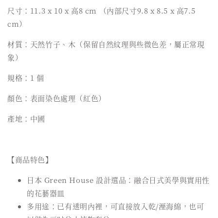
尺寸：11.3 x 10 x 高8 cm （內部尺寸9.8 x 8.5 x 高7.5
cm）
材質：天然竹子、木（保留自然紋理與些微色差，屬正常現
象）
規格：1 個
顏色：表面染色處理（紅色）
產地：中國
【商品特色】
日本 Green House 設計選品：融合日式美學與實用性
的花藝器皿
多用途：已有透明內裡，可直接放入乾/溼海綿，也可