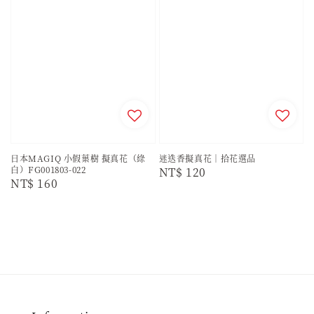
日本MAGIQ 小假葉樹 擬真花（綠
迷迭香擬真花｜拾花選品
白）FG001803-022
Regular
NT$ 120
Regular
NT$ 160
price
price