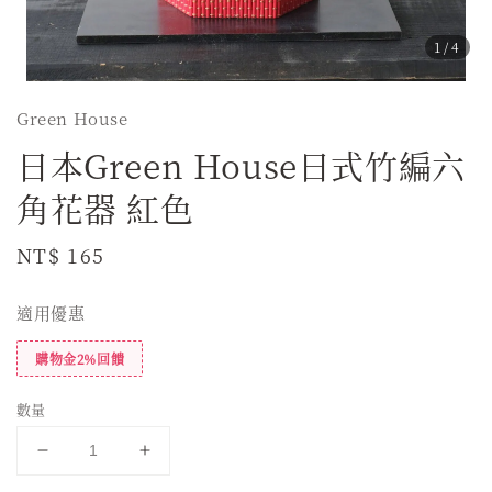
1
/4
Green House
日本Green House日式竹編六
角花器 紅色
Regular
NT$ 165
price
適用優惠
購物金2%回饋
數量