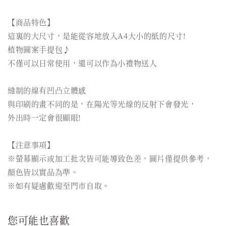
【商品特色】
這裏的大尺寸，是能從容地放入A4大小的紙的尺寸!
植物圖案手提包♪
不僅可以日常使用，還可以作為小禮物送人
縫制的線有凹凸立體感
與印刷的畫不同的是，在陽光等光線的反射下會發光，
外出時一定會很顯眼!
【注意事項】
※螢幕顯示或加工批次皆可能導致色差，圖片僅提供參考，
顏色皆以實品為準。
※如有疑慮歡迎至門市自取。
您可能也喜歡