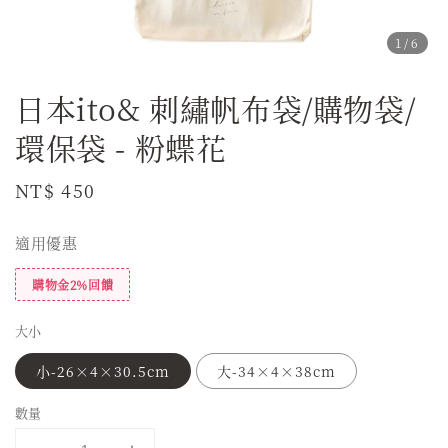
1
/6
日本ito& 刺繡帆布袋/購物袋/
環保袋 - 粉蝶花
Regular
NT$ 450
price
適用優惠
購物金2%回饋
大小
小-26×4×30.5cm
大-34×4×38cm
數量