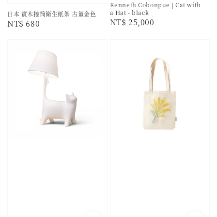
Kenneth Cobonpue | Cat with
a Hat - black
日本 實木捲筒衛生紙架 古董金色
Regular
NT$ 25,000
Regular
NT$ 680
price
price