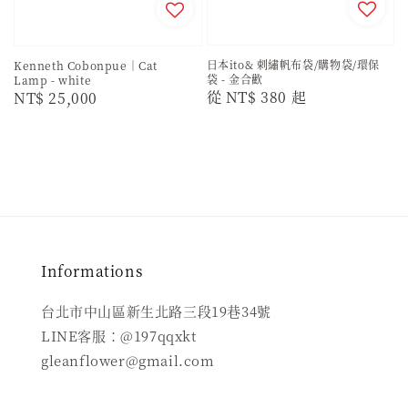
日本ito& 刺繡帆布袋/購物袋/環保
Kenneth Cobonpue｜Cat
袋 - 金合歡
Lamp - white
Regular
從
NT$ 380
起
Regular
NT$ 25,000
price
price
Informations
台北市中山區新生北路三段19巷34號
LINE客服：@197qqxkt
gleanflower@gmail.com