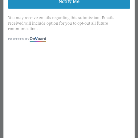
Notify Me
1
/4
You may receive emails regarding this submission. Emails
received will include option for you to opt-out all future
communications.
日本MAGIQ 青金石繡球花 擬
On
V
oard
POWERED BY
真花 (紫丁香) FM5039-050
Regular
NT$ 100
熱銷補貨中
price
適用優惠
購物金2%回饋
售完
Add to wishlist