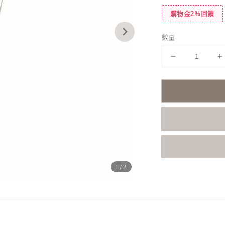
購物金2%回饋
數量
1
/2
分享