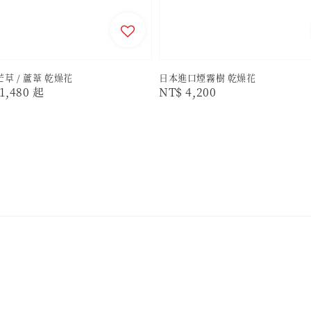
草 / 蘆葦 乾燥花
日本進口煙霧樹 乾燥花
r
1,480
起
Regular
NT$ 4,200
price