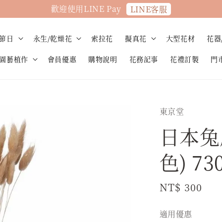
歡迎使用LINE Pay
LINE客服
節日
永生/乾燥花
索拉花
擬真花
大型花材
花器
園藝植作
會員優惠
購物說明
花務記事
花禮訂製
門
東京堂
日本兔
色) 73
Regular
NT$ 300
price
適用優惠