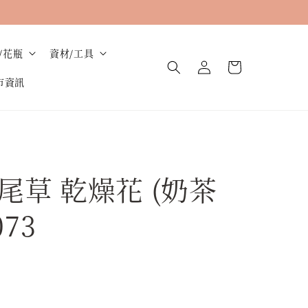
/花瓶
資材/工具
市資訊
尾草 乾燥花 (奶茶
073