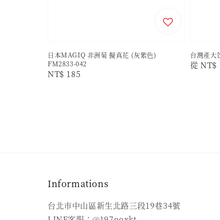
日本MAGIQ 非洲菊 擬真花 (灰紫色)
台灣產大芒
FM2833-042
Regula
從
NT$ 
Regular
NT$ 185
price
price
Informations
台北市中山區新生北路三段19巷34號
LINE客服：@197qqxkt