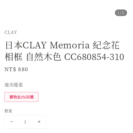
1
/5
CLAY
日本CLAY Memoria 紀念花
相框 自然木色 CC680854-310
Regular
NT$ 880
price
適用優惠
購物金2%回饋
數量