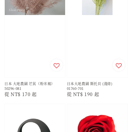
日本 大地農園 芒萁（粉米褐）
日本大地農園 斯托貝 (淺綠)
50296-081
01760-701
Regular
從
NT$ 170
起
Regular
從
NT$ 190
起
price
price