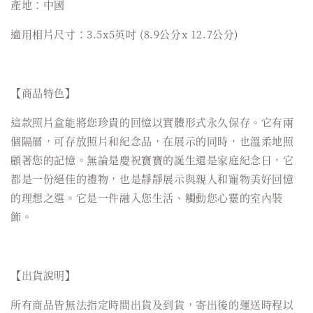
產地：中國
適用相片尺寸：3.5x5英吋 (8.9公分x 12.7公分)
【商品特色】
這款照片盒能將您珍貴的回憶以實體形式永久保存。它有兩
個隔層，可存放照片和紀念品，在展示的同時，也溫柔地照
顧著您的記憶。無論是慶祝寶寶的誕生還是家庭紀念日，它
都是一份絕佳的禮物，也是靜靜展示與親人和寵物美好回憶
的理想之選。它是一件融入您生活、觸動您心靈的室內裝
飾。
【出貨說明】
所有商品皆無法指定時間出貨及到貨，寄出後的運送時程以