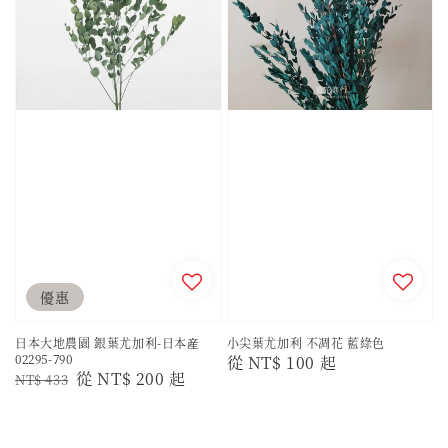
優惠
日本大地農園 銀葉尤加利-日本産
小尖葉尤加利 不凋花 藍綠色
02295-790
Regular
從
NT$ 100
起
Regular
Sale
從
NT$ 200
起
NT$ 433
price
price
price