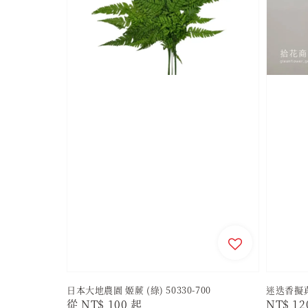
日本大地農園 姬蕨 (綠) 50330-700
迷迭香擬
Regular
從
NT$ 100
起
Regula
NT$ 12