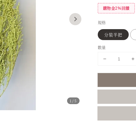
購物金2%回饋
規格
分裝半把
數量
1
/5
分享