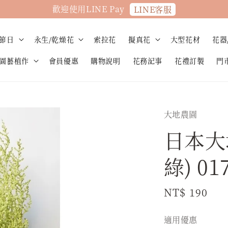
歡迎使用LINE Pay
LINE客服
節日
永生/乾燥花
索拉花
擬真花
大型花材
花器
園藝植作
會員優惠
購物說明
花務記事
花禮訂製
門
大地農園
日本大
綠) 01
Regular
NT$ 190
price
適用優惠