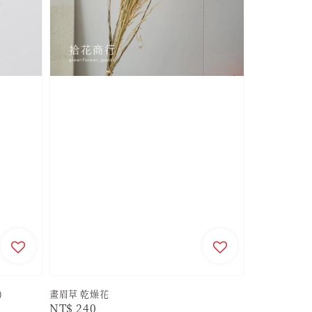
)
畫眉草 乾燥花
Regular
NT$ 240