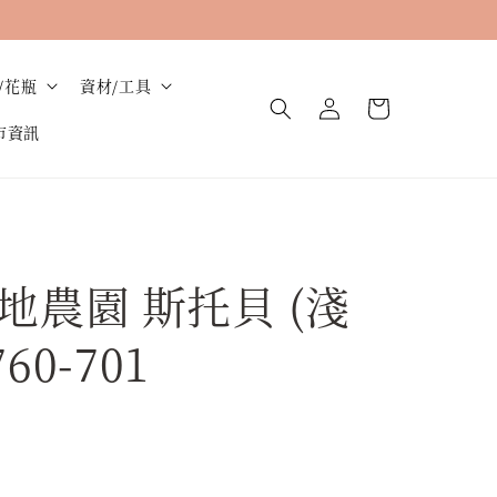
/花瓶
資材/工具
市資訊
地農園 斯托貝 (淺
760-701