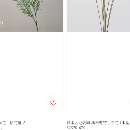
真花｜拾花選品
日本大地農園 瑪格麗特手工花 (水藍
32370-670
r
0