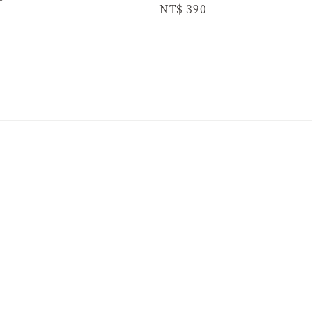
Regular
NT$ 390
price