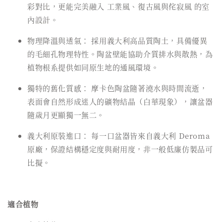
彩對比，更能完美融入 工業風、復古風與侘寂風 的室
內設計。
物理降溫與透氣： 採用義大利高品質陶土，具備優異
的毛細孔物理特性。陶盆壁能協助介質排水與散熱，為
植物根系提供如同原生地的通風環境。
獨特的舊化質感： 摩卡色陶盆隨著澆水與時間流逝，
表面會自然形成迷人的礦物結晶（白華現象），讓盆器
隨歲月更顯獨一無二。
義大利原裝進口： 每一口盆器皆來自義大利 Deroma
原廠，保證結構穩定度與耐用度，非一般低廉仿製品可
比擬。
適合植物