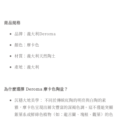
商品規格
品牌：義大利Deroma
顏色：摩卡色
材質：義大利天然陶土
產地：義大利
為什麼選擇 Deroma 摩卡色陶盆？
沉穩大地美學： 不同於傳統紅陶的明亮與白陶的素
雅，摩卡色呈現出層次豐富的深褐色調。這不僅能突顯
銀葉系或鮮綠色植物（如：龍舌蘭、塊根、觀葉）的色