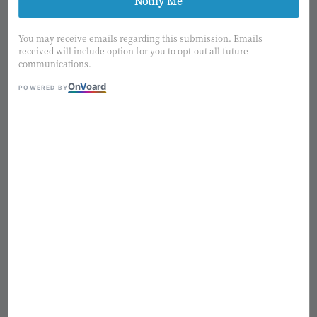
Notify Me
1
/4
You may receive emails regarding this submission. Emails
received will include option for you to opt-out all future
communications.
CLAY
On
V
oard
POWERED BY
日本CLAY Relation ripple玻
璃花器 小花瓶 CC777679-010
Regular
NT$ 250
熱銷補貨中
price
適用優惠
購物金2%回饋
售完
Add to wishlist