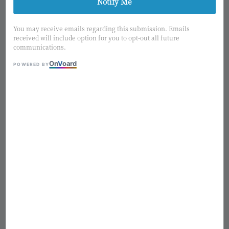
Notify Me
1
/2
You may receive emails regarding this submission. Emails
received will include option for you to opt-out all future
communications.
CLAY
On
V
oard
POWERED BY
日本CLAY SUGIAYA陶瓷花器
CC155331-801
Regular
NT$ 300
熱銷補貨中
price
適用優惠
購物金2%回饋
售完
Add to wishlist