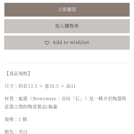
立即購買
加入購物車
Add to wishlist
【商品規格】
尺寸：約長13.5 × 寬10.5 × 高11
材質：炻器（Stoneware，音同「石」）是一種介於陶器與
瓷器之間的陶瓷製品/釉薬
規格：1 個
顏色：米白