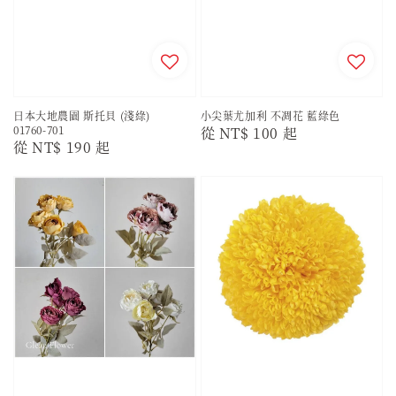
日本大地農園 斯托貝 (淺綠)
小尖葉尤加利 不凋花 藍綠色
01760-701
Regular
從
NT$ 100
起
Regular
從
NT$ 190
起
price
price