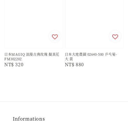
日本MAGIQ 浪漫古典玫瑰 擬真花
日本大地農園 02640-500 乒乓菊-
FM302202
大 黃
Regular
NT$ 320
Regular
NT$ 880
price
price
Informations