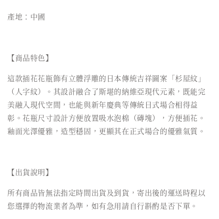
產地：中國
【商品特色】
這款插花花瓶飾有立體浮雕的日本傳統吉祥圖案「杉屋紋」
（人字紋）。其設計融合了斯堪的納維亞現代元素，既能完
美融入現代空間，也能與新年慶典等傳統日式場合相得益
彰。花瓶尺寸設計方便放置吸水泡棉（磚塊），方便插花。
釉面光澤優雅，造型穩固，更顯其在正式場合的優雅氣質。
【出貨說明】
所有商品皆無法指定時間出貨及到貨，寄出後的運送時程以
您選擇的物流業者為準，如有急用請自行斟酌是否下單。