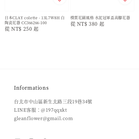
日本CLAY colette - 13L7W8H 白
樸質花園風格 水泥冠軍盃高腳花器
陶瓷花器 CC366266-100
Regular
從
NT$ 380
起
Regular
從
NT$ 250
起
price
price
Informations
台北市中山區新生北路三段19巷34號
LINE客服：@197qqxkt
gleanflower@gmail.com