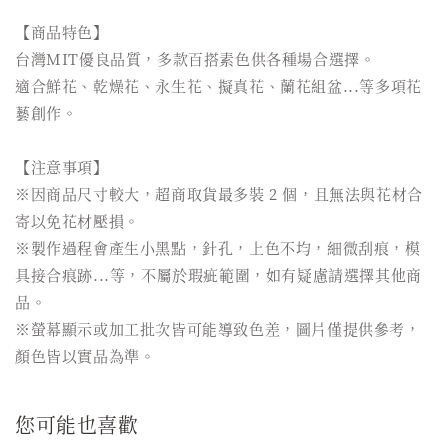
【商品特色】
台灣MIT優良品質，多款百搭素色供各種場合選擇。
適合鮮花、乾燥花、永生花、擬真花、蘭花組盆...等多項花
藝創作。
【注意事項】
※因商品尺寸較大，超商取貨最多裝 2 個，且無法與花材合
寄以免花材壓損。
※製作過程會產生小黑點，針孔，上色不均，細微刮痕，模
具接合痕跡...等，不屬於瑕疵範圍，如有疑慮請選擇其他商
品。
※螢幕顯示或加工批次皆可能導致色差，圖片僅提供參考，
顏色皆以實品為準。
您可能也喜歡