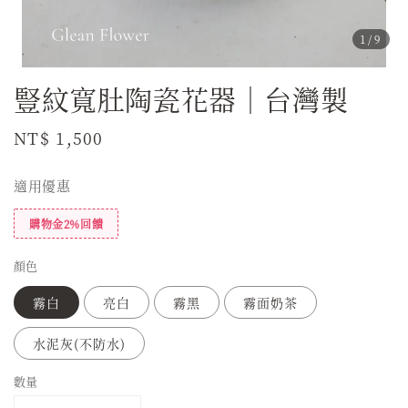
1
/9
豎紋寬肚陶瓷花器｜台灣製
Regular
NT$ 1,500
price
適用優惠
購物金2%回饋
顏色
霧白
亮白
霧黑
霧面奶茶
水泥灰(不防水)
數量