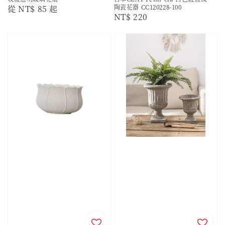
陶瓷花器 CC120228-100
Regular
從
NT$ 85
起
Regular
NT$ 220
price
price