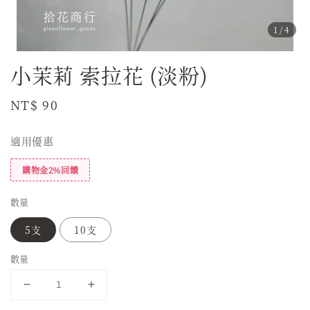
1
/4
小茉莉 索拉花 (淡粉)
Regular
NT$ 90
price
適用優惠
購物金2%回饋
數量
5支
10支
數量