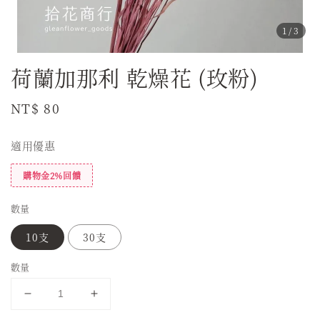
1
/3
荷蘭加那利 乾燥花 (玫粉)
Regular
NT$ 80
price
適用優惠
購物金2%回饋
數量
10支
30支
數量