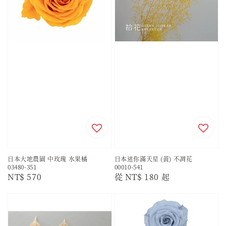
日本大地農園 中玫瑰 水果橘
日本迷你滿天星 (黃) 不凋花
03480-351
00010-541
Regular
NT$ 570
Regular
從
NT$ 180
起
price
price