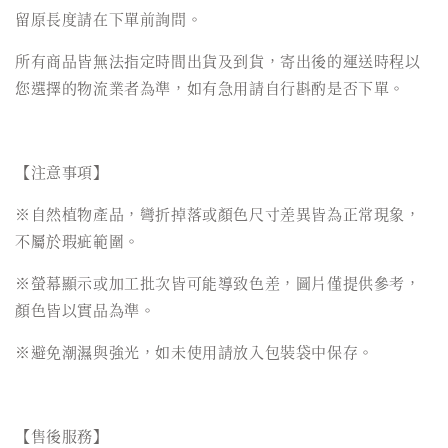
留原長度請在下單前詢問。
所有商品皆無法指定時間出貨及到貨，寄出後的運送時程以
您選擇的物流業者為準，如有急用請自行斟酌是否下單。
【注意事項】
※自然植物產品，彎折掉落或顏色尺寸差異皆為正常現象，
不屬於瑕疵範圍。
※螢幕顯示或加工批次皆可能導致色差，圖片僅提供參考，
顏色皆以實品為準。
※避免潮濕與強光，如未使用請放入包裝袋中保存。
【售後服務】