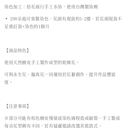
染色加工：拾花商行手工水染，使用台灣製染劑
▪️ 200朵起可客製染色，花頭有現貨約1-2週，若花頭現貨不
足需訂貨+染色約1個月
【商品特色】
使用天然樹皮手工製作成型的乾燥花。
可與永生花、擬真花一同運用於花藝創作，提升作品豐富
度。
【注意事項】
※部分可能有棕色樹皮殘留或染色過程造成破裂，手工製成
每朵花型稍有不同，若有疑慮敬請改選其他款式。