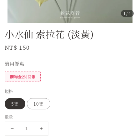
1
/4
小水仙 索拉花 (淡黃)
Regular
NT$ 150
price
適用優惠
購物金2%回饋
規格
5支
10支
數量