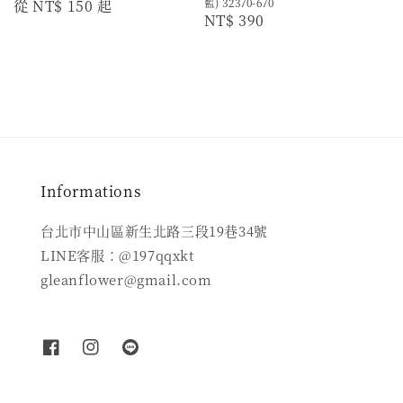
藍) 32370-670
Regular
從
NT$ 150
起
Regular
NT$ 390
price
price
Informations
台北市中山區新生北路三段19巷34號
LINE客服：@197qqxkt
gleanflower@gmail.com