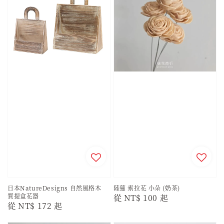
日本NatureDesigns 自然風格木
陸蓮 索拉花 小朵 (奶茶)
質提盒花器
Regular
從
NT$ 100
起
Regular
從
NT$ 172
起
price
price