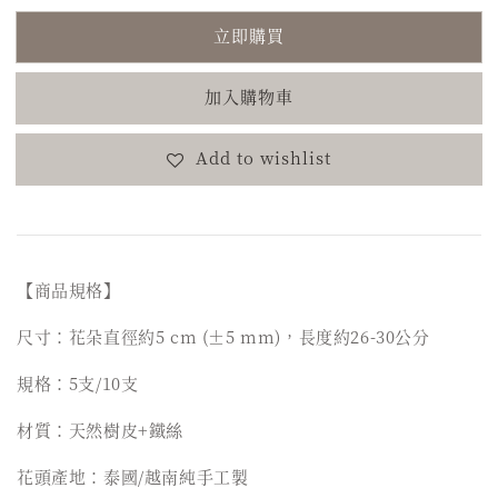
立即購買
加入購物車
Add to wishlist
【商品規格】
尺寸：花朵直徑約5 cm (±5 mm)，長度約26-30公分
規格：5支/10支
材質：天然樹皮+鐵絲
花頭產地：泰國/越南純手工製