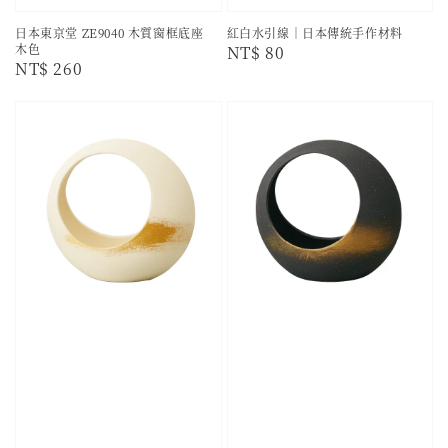
日本東京堂 ZE9040 木質窗框底座
紅白水引線｜日本傳統手作材料
木色
Regular
NT$ 80
Regular
NT$ 260
price
price