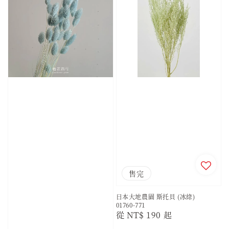
售完
日本大地農園 斯托貝 (冰綠)
01760-771
Regular
從
NT$ 190
起
price