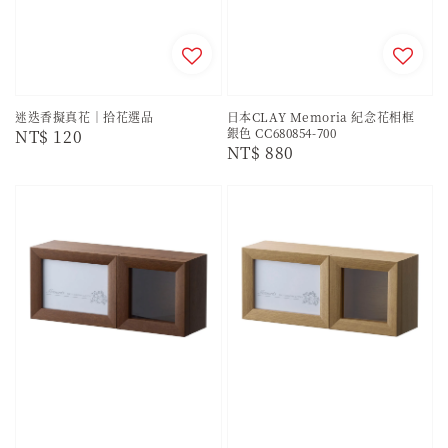
迷迭香擬真花｜拾花選品
日本CLAY Memoria 紀念花相框
銀色 CC680854-700
Regular
NT$ 120
Regular
NT$ 880
price
price