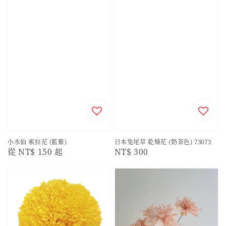
小水仙 索拉花 (藍紫)
日本兔尾草 乾燥花 (奶茶色) 73073
Regular
從
NT$ 150
起
Regular
NT$ 300
price
price