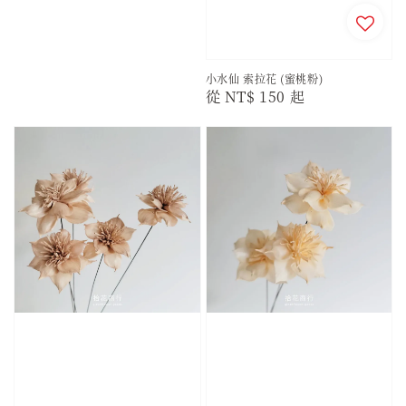
小水仙 索拉花 (蜜桃粉)
Regular
從
NT$ 150
起
price