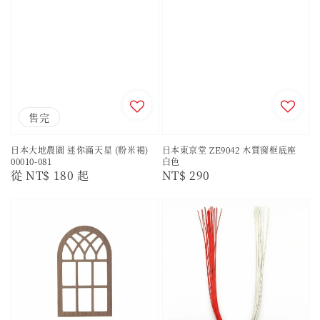
售完
日本大地農園 迷你滿天星 (粉米褐)
日本東京堂 ZE9042 木質窗框底座
00010-081
白色
Regular
從
NT$ 180
起
Regular
NT$ 290
price
price