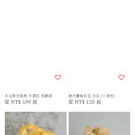
小尖葉尤加利 不凋花 苔蘚綠
康乃馨索拉花 小朵 (丁香色)
Regular
從
NT$ 100
起
Regular
從
NT$ 120
起
price
price